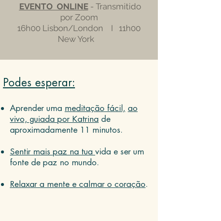
EVENTO ONLINE
- Transmitido
por Zoom
16h00 Lisbon/London I 11h00
New York
Podes esperar:
Aprender uma
meditação fácil,
ao
vivo, guiada por Katrina
de
aproximadamente 11 minutos.
Sentir mais paz na tua
vida e ser um
fonte de paz no mundo.
Relaxar a mente e calmar o coração
.