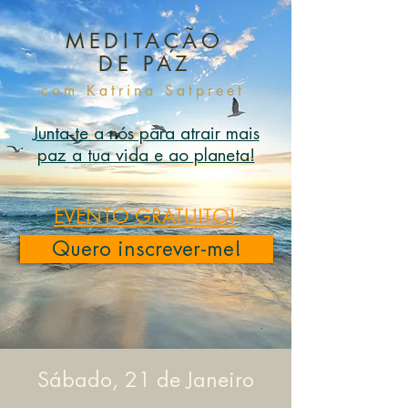
MEDITAÇÃO
DE PAZ
com Katrina
Satpreet
Junta-te a nós para atrair mais
paz a tua vida e ao planeta!
EVENTO GRATUITO!
Quero inscrever-me!
Sábado, 21 de Janeiro