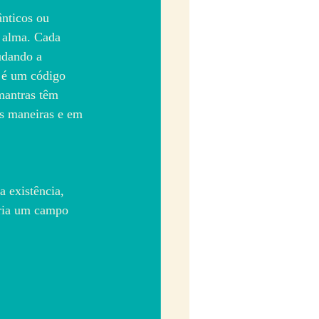
nticos ou 
a alma. Cada 
udando a 
a é um código 
mantras têm 
es maneiras e em 
 existência, 
cria um campo 