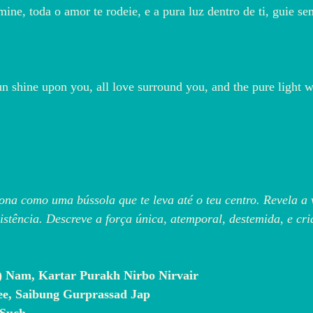
mine, toda o amor te rodeie, e a pura luz dentro de ti, guie se
shine upon you, all love surround you, and the pure light w
na como uma bússola que te leva até o teu centro. Revela a 
istência. Descreve a força única, atemporal, destemida, e cria
e) Nam, Kartar Purakh Nirbo Nirvair
ee, Saibung Gurprassad Jap