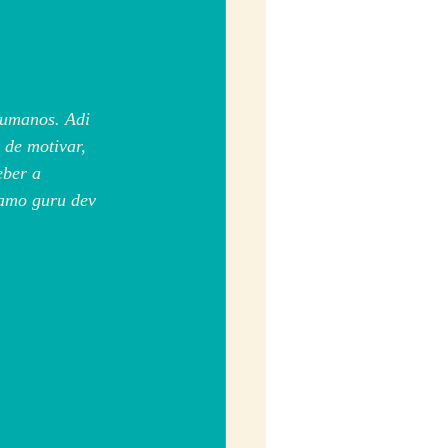
humanos. Adi 
 de motivar, 
eber a 
namo guru dev 