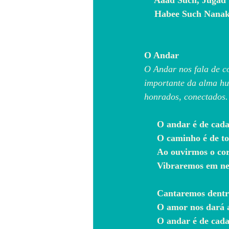
    Aaad Such, Jugad
    Habee Such Nana
O Andar
O Andar nos fala de c
importante da alma hu
honrados, conectados.
   O andar é de cad
     O caminho é de 
     Ao ouvirmos o c
     Vibraremos em 
     Cantaremos dent
     O amor nos dará
     O andar é de ca