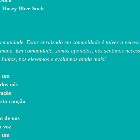
 Such
k Hosey Bhee Such
omunidade. Estar enraizado em comunidade é talvez a necess
mana. Em comunidade, somos apoiados, nos sentimos necessá
 Juntos, nos elevamos e evoluímos ainda mais!
a um
todos nós
oração
nesta canção
ro de nos
 a voz
da um