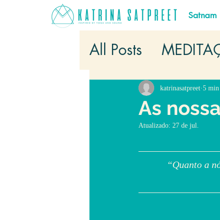
Satnam
All Posts
MEDITAÇ
katrinasatpreet
5 min 
As nossa
Atualizado:
27 de jul.
“Quanto a nó