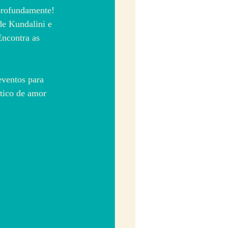
profundamente! 
de Kundalini e 
Encontra as 
eventos para 
tico de amor 