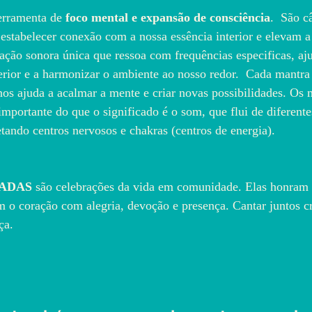
erramenta de 
foco mental e expansão de consciência
. 
São câ
estabelecer conexão com a nossa essência interior e elevam 
ção sonora única que ressoa com frequências especificas, aj
nterior e a harmonizar o ambiente ao nosso redor.  Cada mantr
nos ajuda a acalmar a mente e criar novas possibilidades. Os 
importante do que o significado é o som, que flui de diferent
etando centros nervosos e chakras (centros de energia).
ADAS
 são celebrações da vida em comunidade. Elas honram a
m o coração com alegria, devoção e presença. Cantar juntos 
ça.