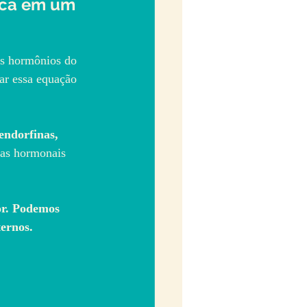
ca em um 
os hormônios do 
ar essa equação 
endorfinas, 
ças hormonais 
or. Podemos 
ternos.