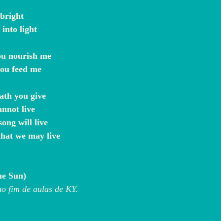
g bright
s into light
 you nourish me
 you feed me
reath you give
cannot live
 song will live
u that we may live
me Sun)
 fim de aulas de KY.