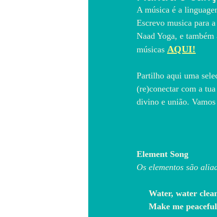
A música é a linguage
Escrevo musica para a 
Naad Yoga, e também a 
AQUI!
músicas 
Partilho aqui uma sele
(re)conectar com a tua
divino e união. Vamos 
Element Song
Os elementos são alia
Water, water cle
     Make me peace