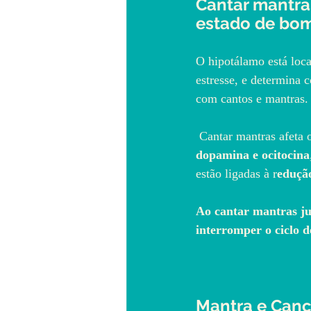
Cantar mantr
estado de bo
O hipotálamo está loc
estresse, e determina 
com cantos e mantras.
 Cantar mantras afeta
dopamina e ocitocina
estão ligadas à r
edução
Ao cantar mantras ju
interromper o ciclo d
Mantra e Can