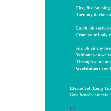
     Fire, fire burnin
     Turn my darknes
     Earth, oh earth
     From your body
     Air, oh air my b
     Without you we 
     Through you our
     Gratefulness yo
Eterno Sol (Long Ti
Uma benção cantado no
PT