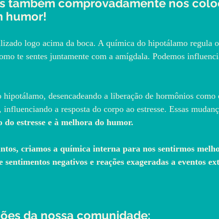
as também comprovadamente nos colo
m humor!
alizado logo acima da boca. A química do hipotálamo regula 
como te sentes juntamente com a amígdala. Podemos influenci
 o hipotálamo, desencadeando a liberação de hormônios como 
, influenciando a resposta do corpo ao estresse. Essas mudan
 do estresse e à melhora do humor.
ntos, criamos a química interna para nos sentirmos melh
e sentimentos negativos e reações exageradas a eventos ex
ções da nossa comunidade: