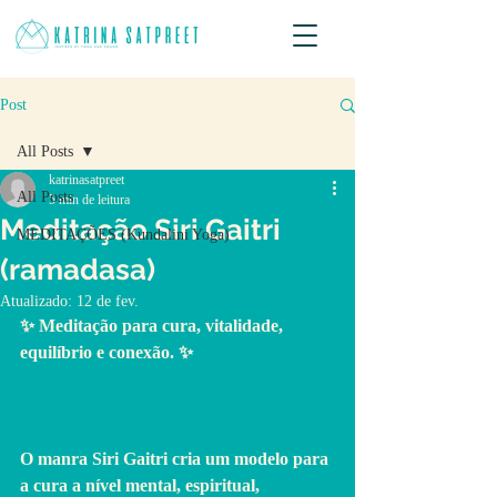
Post
All Posts
katrinasatpreet
All Posts
5 min de leitura
Meditação Siri Gaitri
MEDITAÇÕES (Kundalini Yoga)
(ramadasa)
Atualizado:
12 de fev.
✨ Meditação para cura, vitalidade, 
equilíbrio e conexão. ✨
O manra Siri Gaitri cria um modelo para 
a cura a nível mental, espiritual, 