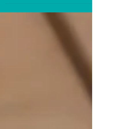
tornou uma das tradições de Primavera do nosso
Sangat! A Primavera é o verdadeiro ano novo da
Terra. A vida desperta, o solo aquece. É o momento
ideal para plantar sementes e intenções alinhadas
com o nosso propósito mais elevado. É também a
melhor época para desintoxicar o corpo. Após mais
de 18 anos a praticar e estudar Kundalini Yog