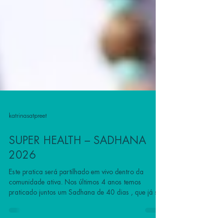
katrinasatpreet
SUPER HEALTH – SADHANA
2026
Este pratica será partilhado em vivo dentro da
comunidade ativa. Nos últimos 4 anos temos
praticado juntos um Sadhana de 40 dias , que já se