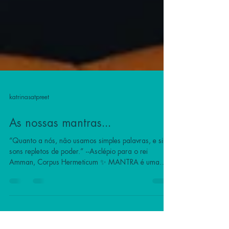
katrinasatpreet
As nossas mantras...
“Quanto a nós, não usamos simples palavras, e sim
sons repletos de poder.” --Asclépio para o rei
Amman, Corpus Hermeticum ✨ MANTRA é uma
ferramenta de foco mental e expansão de
consciência. São cânticos ou canções que nos ajuda